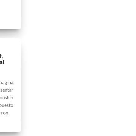
f,
al
página
sentar
onship
 puesto
 ron