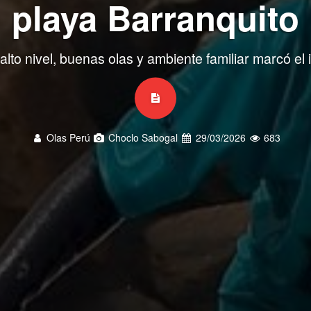
playa Barranquito
lto nivel, buenas olas y ambiente familiar marcó el in
Olas Perú
Choclo Sabogal
29/03/2026
683