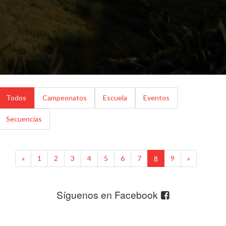
Todos
Campeonatos
Escuela
Eventos
Secuencias
8
«
1
2
3
4
5
6
7
9
»
Síguenos en Facebook