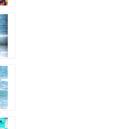
Síguenos en Facebook
Síguenos en Twitter
Tweets by OLASPERUnews