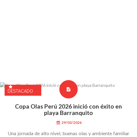
DESTACADO
DESTACADO
DESTACADO
DESTACADO
DESTACADO
DESTACADO
DESTACADO
DESTACADO
DESTACADO
DESTACADO
DESTACADO
DESTACADO
DESTACADO
DESTACADO
DESTACADO
DESTACADO
DESTACADO
DESTACADO
DESTACADO
DESTACADO
DESTACADO
DESTACADO
DESTACADO
DESTACADO
DESTACADO
DESTACADO
DESTACADO
DESTACADO
DESTACADO
DESTACADO
DESTACADO
DESTACADO
Copa Olas Perú 2026 inició con éxito en
playa Barranquito
29/03/2026
Una jornada de alto nivel, buenas olas y ambiente familiar