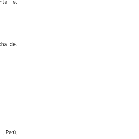
nte el
cha del
l, Perú,