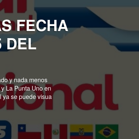
AS FECHA
5 DEL
ado y nada menos
a y La Punta Uno en
l ya se puede visua