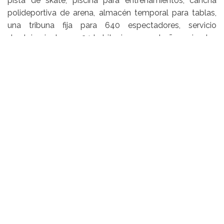
pista de skate, piscina para entrenamientos, cancha
polideportiva de arena, almacén temporal para tablas,
una tribuna fija para 640 espectadores, servicio
de alojamiento con 34 habitaciones con baños privados
que albergará a más de 90 surfistas de todo el Perú. Así
como el respectivo equipamiento para cada uno de
dichos servicios, para atender aproximadamente a 8,632
beneficiarios directos.
Además de las áreas descritas, el CAR contará con un
restaurante, sala, observatorio para la prensa y
observatorios para los jueces al momento de la
competencia; espacios para personas discapacitadas,
áreas de estacionamiento vehicular, plazas para eventos
y ceremonias con un paseo de la fama incluido.
Este es el video que circula en Internet: