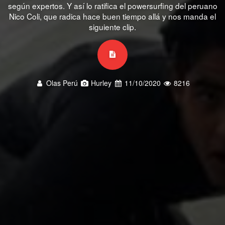
según expertos. Y así lo ratifica el powersurfing del peruano
Nico Coli, que radica hace buen tiempo allá y nos manda el
siguiente clip.
Olas Perú
Hurley
11/10/2020
8216